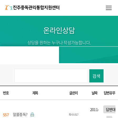
온라인상담
상담을 원하는 누구나 작성가능합니다.
검색
번호
제목
글쓴이
날짜
답변유무
2011-
답변대
알콜중독?
557
혹시나도?