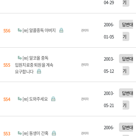
04-29
기
2006-
답변대
[re] 알콜중독 아버지
556
관리자
01-05
기
[re] 알코올 중독
2003-
답변대
입원치료중 퇴원을 계속
555
관리자
05-12
기
요구합니다
2003-
답변대
[re] 도와주세요
554
관리자
05-21
기
2006-
답변대
[re] 동생이 간혹
553
관리자