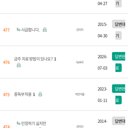
04-27
기
2015-
답변대
시급합니다.
477
관리자
04-30
기
2026-
답변완
금주 치료 방법이 있나요?
1
476
kpskd
07-03
료
2023-
답변완
중독부작용
1
475
하얀겨울
01-11
료
2014-
답변대
인정하기 싫지만
474
관리자