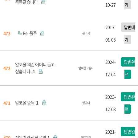
중독같습니다
10-27
기
2017-
답변대
Re: 음주
473
관리자
01-03
기
2024-
답변완
알코올 의존 어머니 돕고
472
엄마돕고싶다
싶습니다.
1
12-04
료
2023-
답변완
알코올 중독
1
471
망규니
12-08
료
2021-
답변완
전문기관 상담문의
1
470
전문기관