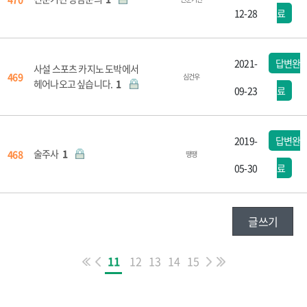
12-28
료
2021-
답변완
사설 스포츠 카지노 도박에서
469
심건우
헤어나오고 싶습니다.
1
09-23
료
2019-
답변완
술주사
1
468
땡땡
05-30
료
글쓰기
11
12
13
14
15