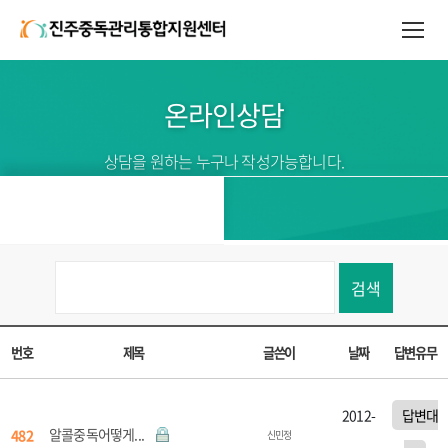
온라인상담
상담을 원하는 누구나 작성가능합니다.
검색
번호
제목
글쓴이
날짜
답변유무
2012-
답변대
알콜중독어떻게...
482
신민정