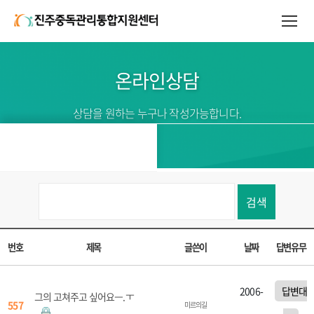
온라인상담
상담을 원하는 누구나 작성가능합니다.
검색
번호
제목
글쓴이
날짜
답변유무
2006-
답변대
그의 고쳐주고 싶어요ㅡ.ㅜ
557
미르의길