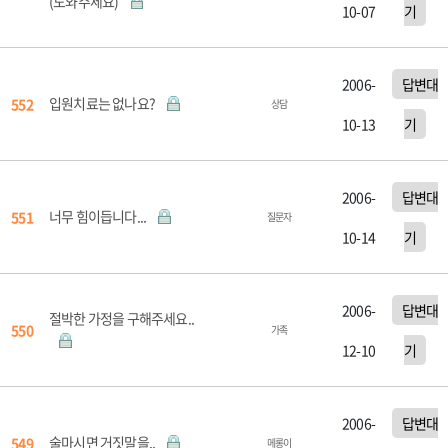
(도와주세요)
10-07
기
2006-
답변대
입원치료는 없나요?
552
상담
10-13
기
2006-
답변대
너무 힘이듭니다...
551
질문자
10-14
기
2006-
답변대
절박한 가정을 구해주세요..
550
가족
12-10
기
2006-
답변대
술마시면 거짓말을..
549
메롱이