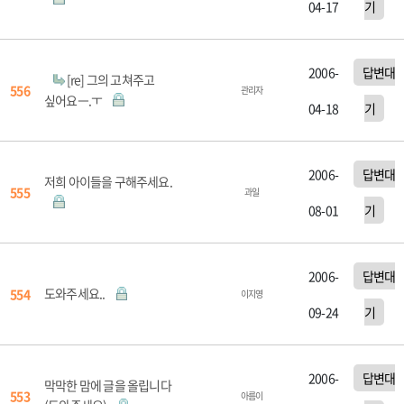
04-17
기
2006-
답변대
[re] 그의 고쳐주고
556
관리자
싶어요ㅡ.ㅜ
04-18
기
2006-
답변대
저희 아이들을 구해주세요.
555
과일
08-01
기
2006-
답변대
도와주세요..
554
이지영
09-24
기
2006-
답변대
막막한 맘에 글을 올립니다
553
아름이