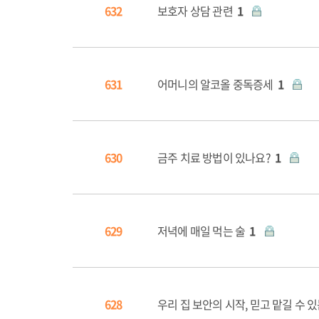
632
보호자 상담 관련
1
631
어머니의 알코올 중독증세
1
630
금주 치료 방법이 있나요?
1
629
저녁에 매일 먹는 술
1
628
우리 집 보안의 시작, 믿고 맡길 수