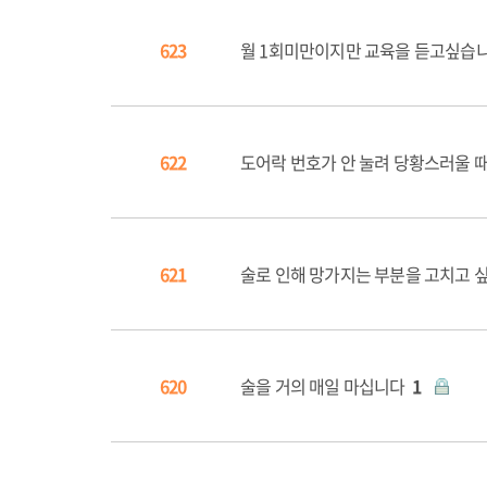
623
월 1회미만이지만 교육을 듣고싶습
622
도어락 번호가 안 눌려 당황스러울 
621
술로 인해 망가지는 부분을 고치고 
620
술을 거의 매일 마십니다
1