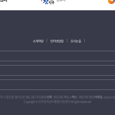
소개마당
인터넷상담
오시는길
진주시 문산읍 월아산로 983, 2층 (우)52839
전화
: 055)758-7801, 4
팩스
: 055)758-7802
이메일
: jinjuacc
Copyright © 진주중독관리통합지원센터 All right reaserved.