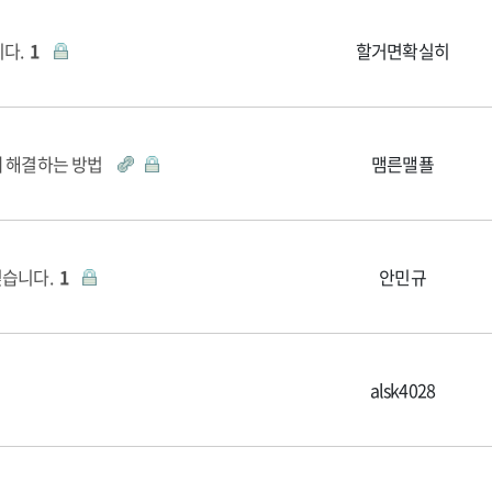
니다.
1
할거면확실히
때 해결하는 방법
맴른맬푤
싶습니다.
1
안민규
alsk4028