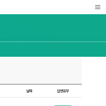
날짜
답변유무