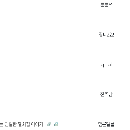
룬룬쓰
징니222
kpskd
진주남
 있는 친절한 열쇠집 이야기
맴른맬푤