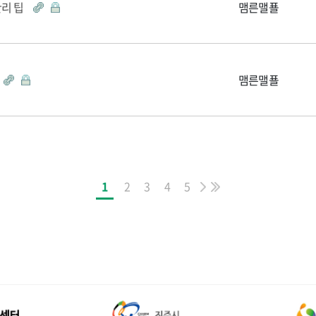
관리 팁
맴른맬푤
맴른맬푤
1
2
3
4
5