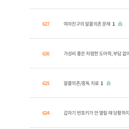
627
여자친구의 알콜의존 문제
1
626
가성비 좋은 저렴한 도어락, 부담 없
625
알콜의존/중독 치료
1
624
갑자기 번호키가 안 열릴 때 당황하