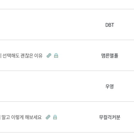
DBT
이 선택해도 괜찮은 이유
맴른맬푤
우영
지 말고 이렇게 해보세요
무컬걱커분