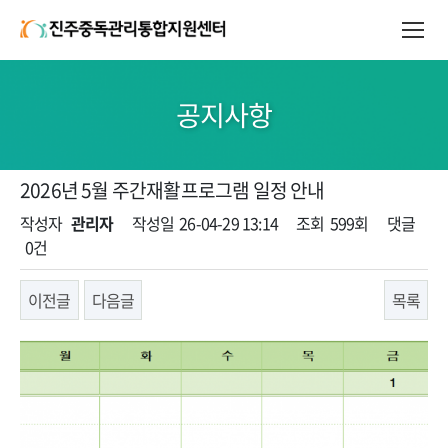
공지사항
2026년 5월 주간재활프로그램 일정 안내
페이지 정보
작성자
관리자
작성일
26-04-29 13:14
조회
599회
댓글
0건
이전글
다음글
목록
본문