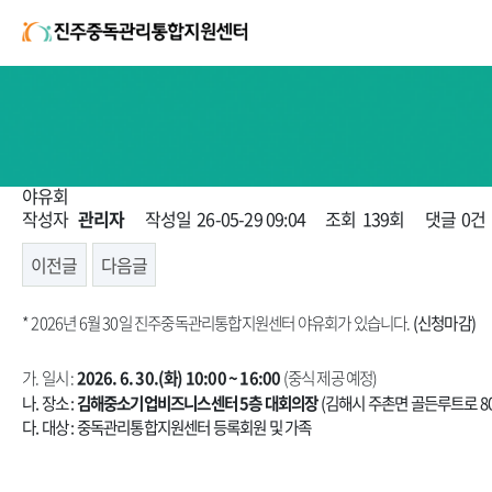
야유회
페이지 정보
작성자
관리자
작성일
26-05-29 09:04
조회
139회
댓글
0건
이전글
다음글
본문
* 2026년 6월 30일 진주중독관리통합지원센터 야유회가 있습니다.
(신청마감)
가. 일시 :
2026. 6. 30.(화) 10:00 ~ 16:00
(중식 제공 예정)
나. 장소 :
김해중소기업비즈니스센터 5층 대회의장
(김해시 주촌면 골든루트로 80-
다. 대상 : 중독관리통합지원센터 등록회원 및 가족