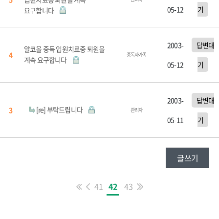
05-12
기
요구합니다
2003-
답변대
알코올 중독 입원치료중 퇴원을
4
중독자가족
계속 요구합니다
05-12
기
2003-
답변대
[re] 부탁드립니다
3
관리자
05-11
기
글쓰기
41
42
43