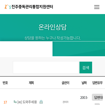
온라인상담
상담을 원하는 누구나 작성가능합니다.
검색
번호
제목
글쓴이
날짜
답변유무
2003-
답변대
[re] 도와주세용
17
관리자