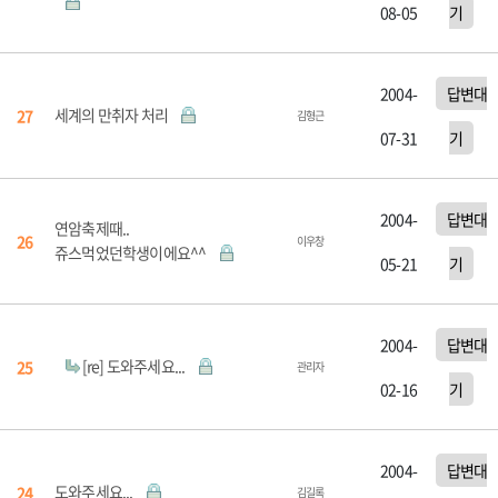
08-05
기
2004-
답변대
세계의 만취자 처리
27
김형근
07-31
기
2004-
답변대
연암축제때..
26
이우창
쥬스먹었던학생이에요^^
05-21
기
2004-
답변대
[re] 도와주세요...
25
관리자
02-16
기
2004-
답변대
도와주세요...
24
김길록