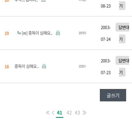
08-23
기
2003-
답변대
[re] 중독이 심해요..
19
관리자
07-24
기
2003-
답변대
중독이 심해요..
18
강정수
07-23
기
글쓰기
41
42
43