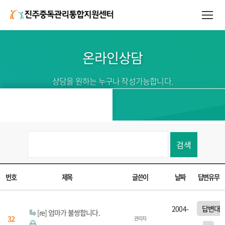
온라인상담
상담을 원하는 누구나 작성가능합니다.
검색
번호
제목
글쓴이
날짜
답변유무
2004-
답변대
[re] 엄마가 불쌍합니다.
32
관리자