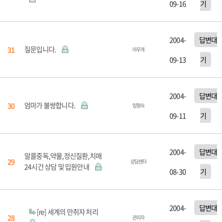
09-16
기
2004-
답변대
질문입니다.
31
아무개
09-13
기
2004-
답변대
엄마가 불쌍합니다.
30
임형숙
09-11
기
2004-
답변대
알콜중독,약물,정신질환,치매
29
상담센터
24시간 상담 및 입원안내
08-30
기
2004-
답변대
[re] 세계의 만취자 처리
28
관리자