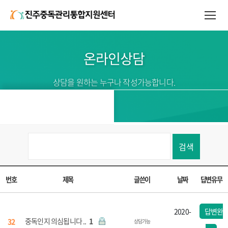
온라인상담
상담을 원하는 누구나 작성가능합니다.
검색
번호
제목
글쓴이
날짜
답변유무
2020-
답변완
중독인지 의심됩니다 ..
1
32
상담가능