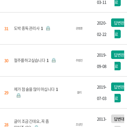
03-11
료
2020-
답변완
도박 중독 관리사
1
31
권병훈
02-22
료
2019-
답변완
절주를하고싶습니다
1
30
추범진
09-08
료
2019-
답변완
제가 점 술을 많이 마십니다
1
29
샐리
07-03
료
2013-
답변대
글이 조금 긴데요..꼭 좀
28
조성민