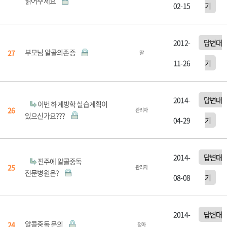
읽어주세요
02-15
기
2012-
답변대
부모님 알콜의존증
27
딸
11-26
기
2014-
답변대
이번 하계방학 실습계획이
26
관리자
있으신가요???
04-29
기
2014-
답변대
진주에 알콜중독
25
관리자
전문병원은?
08-08
기
2014-
답변대
알콜중독 문의
24
정아