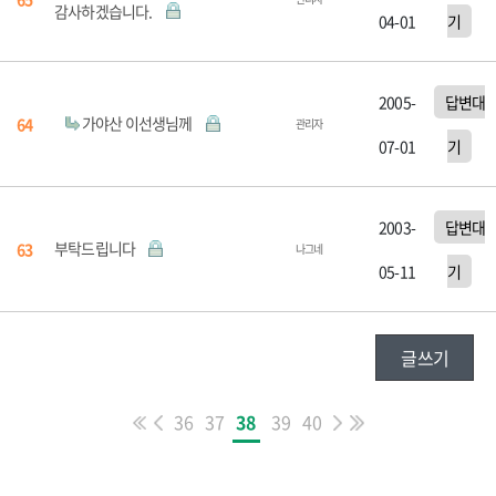
감사하겠습니다.
04-01
기
2005-
답변대
가야산 이선생님께
64
관리자
07-01
기
2003-
답변대
부탁드립니다
63
나그네
05-11
기
글쓰기
36
37
38
39
40