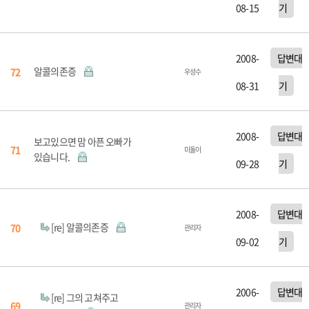
08-15
기
2008-
답변대
알콜의존증
72
우성수
08-31
기
2008-
답변대
보고있으면 맘 아픈 오빠가
71
미돌이
있습니다.
09-28
기
2008-
답변대
[re] 알콜의존증
70
관리자
09-02
기
2006-
답변대
[re] 그의 고쳐주고
69
관리자