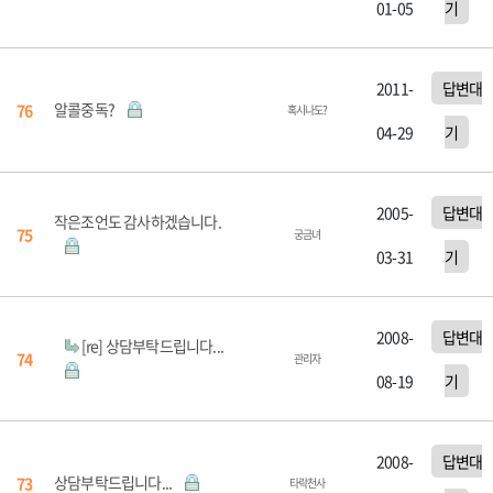
01-05
기
2011-
답변대
알콜중독?
76
혹시나도?
04-29
기
2005-
답변대
작은조언도 감사하겠습니다.
75
궁금녀
03-31
기
2008-
답변대
[re] 상담부탁드립니다...
74
관리자
08-19
기
2008-
답변대
상담부탁드립니다...
73
타락천사