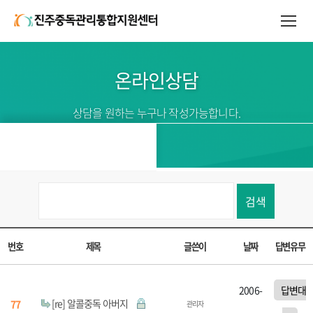
온라인상담
상담을 원하는 누구나 작성가능합니다.
검색
번호
제목
글쓴이
날짜
답변유무
2006-
답변대
[re] 알콜중독 아버지
77
관리자